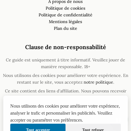
À propos de nous
Politique de cookies
Politique de confidentialité
Mentions légales
Plan du site
Clause de non-responsabilité
Ce guide est uniquement à titre informatif. Veuillez jouer de
manière responsable. 18+
Nous utilisons des cookies pour améliorer votre expérience. En
restant sur le site, vous acceptez
notre politique
.
Ce site contient des liens d'affiliation. Nous pouvons recevoir
une commission si vous passez par ces liens, sans coût
supplémentaire pour vous.
Nous utilisons des cookies pour améliorer votre expérience,
analyser le trafic et personnaliser les publicités. Veuillez
Si vous avez un problème de dépendance au jeu, vous pouvez
trouver de l'aide
ici
.
accepter ou paramétrer vos préférences.
14:46
Tout accepter
Tout refuser