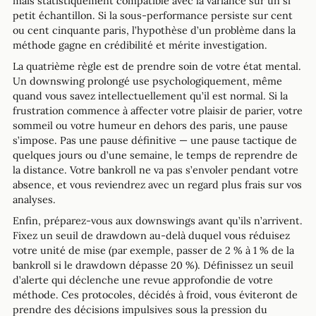
mais statistiquement compatible avec la variance sur un si
petit échantillon. Si la sous-performance persiste sur cent
ou cent cinquante paris, l’hypothèse d’un problème dans la
méthode gagne en crédibilité et mérite investigation.
La quatrième règle est de prendre soin de votre état mental.
Un downswing prolongé use psychologiquement, même
quand vous savez intellectuellement qu’il est normal. Si la
frustration commence à affecter votre plaisir de parier, votre
sommeil ou votre humeur en dehors des paris, une pause
s’impose. Pas une pause définitive — une pause tactique de
quelques jours ou d’une semaine, le temps de reprendre de
la distance. Votre bankroll ne va pas s’envoler pendant votre
absence, et vous reviendrez avec un regard plus frais sur vos
analyses.
Enfin, préparez-vous aux downswings avant qu’ils n’arrivent.
Fixez un seuil de drawdown au-delà duquel vous réduisez
votre unité de mise (par exemple, passer de 2 % à 1 % de la
bankroll si le drawdown dépasse 20 %). Définissez un seuil
d’alerte qui déclenche une revue approfondie de votre
méthode. Ces protocoles, décidés à froid, vous éviteront de
prendre des décisions impulsives sous la pression du