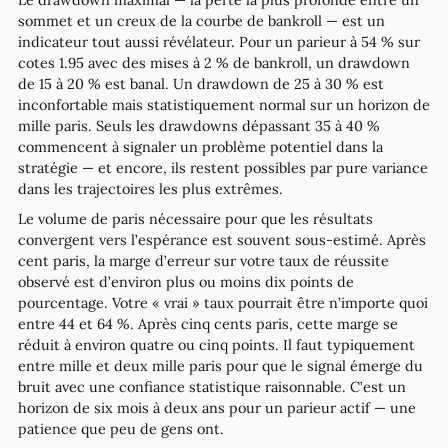
Le drawdown maximal — la perte la plus profonde entre un
sommet et un creux de la courbe de bankroll — est un
indicateur tout aussi révélateur. Pour un parieur à 54 % sur
cotes 1.95 avec des mises à 2 % de bankroll, un drawdown
de 15 à 20 % est banal. Un drawdown de 25 à 30 % est
inconfortable mais statistiquement normal sur un horizon de
mille paris. Seuls les drawdowns dépassant 35 à 40 %
commencent à signaler un problème potentiel dans la
stratégie — et encore, ils restent possibles par pure variance
dans les trajectoires les plus extrêmes.
Le volume de paris nécessaire pour que les résultats
convergent vers l’espérance est souvent sous-estimé. Après
cent paris, la marge d’erreur sur votre taux de réussite
observé est d’environ plus ou moins dix points de
pourcentage. Votre « vrai » taux pourrait être n’importe quoi
entre 44 et 64 %. Après cinq cents paris, cette marge se
réduit à environ quatre ou cinq points. Il faut typiquement
entre mille et deux mille paris pour que le signal émerge du
bruit avec une confiance statistique raisonnable. C’est un
horizon de six mois à deux ans pour un parieur actif — une
patience que peu de gens ont.