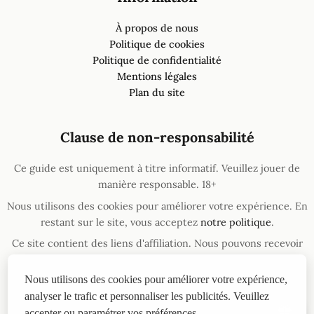
À propos de nous
Politique de cookies
Politique de confidentialité
Mentions légales
Plan du site
Clause de non-responsabilité
Ce guide est uniquement à titre informatif. Veuillez jouer de
manière responsable. 18+
Nous utilisons des cookies pour améliorer votre expérience. En
restant sur le site, vous acceptez
notre politique
.
Ce site contient des liens d'affiliation. Nous pouvons recevoir
une commission si vous passez par ces liens, sans coût
supplémentaire pour vous.
Nous utilisons des cookies pour améliorer votre expérience,
Si vous avez un problème de dépendance au jeu, vous pouvez
analyser le trafic et personnaliser les publicités. Veuillez
trouver de l'aide
ici
.
accepter ou paramétrer vos préférences.