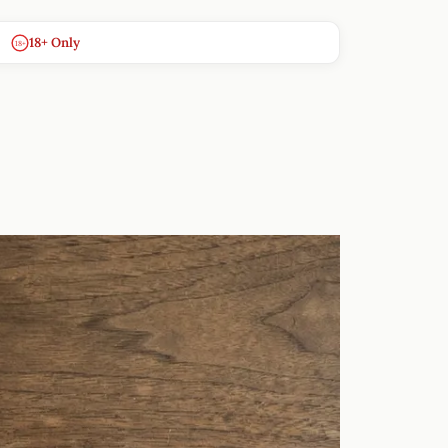
18+ Only
18+