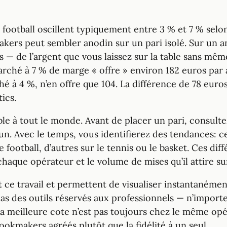
e football oscillent typiquement entre 3 % et 7 % selo
ers peut sembler anodin sur un pari isolé. Sur un an 
os — de l’argent que vous laissez sur la table sans m
arché à 7 % de marge « offre » environ 182 euros pa
é à 4 %, n’en offre que 104. La différence de 78 euro
ics.
le à tout le monde. Avant de placer un pari, consul
un. Avec le temps, vous identifierez des tendances: 
football, d’autres sur le tennis ou le basket. Ces diff
chaque opérateur et le volume de mises qu’il attire s
 ce travail et permettent de visualiser instantanéme
as des outils réservés aux professionnels — n’import
a meilleure cote n’est pas toujours chez le même opé
okmakers agréés plutôt que la fidélité à un seul.