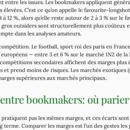
nt entre les issues. Les bookmakers appliquent géné
s élevées. C’est ce qu’on appelle le favourite-longsho
8 à 12 %, alors qu’elle reste autour de 2 à 3 % sur le f
les gros outsiders sont structurellement plus coûteux 
ompte dans les analyses amateurs.
 compétition. Le football, sport roi des paris en Fran
 européens — entre 3 et 6 % sur le marché 1N2 de la L
 compétitions secondaires affichent des marges plus él
et prend moins de risques. Les marchés exotiques (
marges supérieures aux marchés principaux.
entre bookmakers: où parier
 pratiquent pas les mêmes marges, et ces écarts sont
g terme. Comparer les marges est l’un des gestes les p