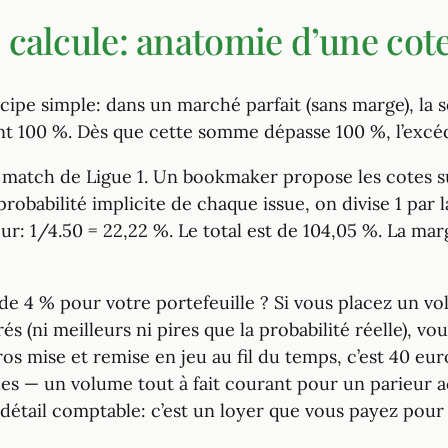
calcule: anatomie d’une cot
cipe simple: dans un marché parfait (sans marge), la 
ment 100 %. Dès que cette somme dépasse 100 %, l’exc
tch de Ligue 1. Un bookmaker propose les cotes suiv
probabilité implicite de chaque issue, on divise 1 par 
ieur: 1/4.50 = 22,22 %. Le total est de 104,05 %. La 
e 4 % pour votre portefeuille ? Si vous placez un vo
és (ni meilleurs ni pires que la probabilité réelle),
ros mise et remise en jeu au fil du temps, c’est 40 e
es — un volume tout à fait courant pour un parieur a
n détail comptable: c’est un loyer que vous payez pou