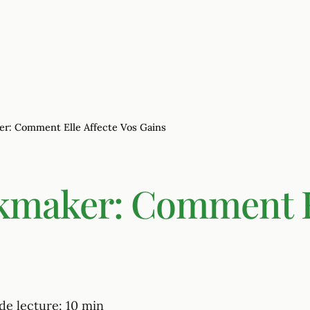
ous les articles
r: Comment Elle Affecte Vos Gains
maker: Comment El
e lecture: 10 min