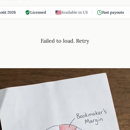
oût 2026
Licensed
Available in US
Fast payouts
Failed to load.
Retry