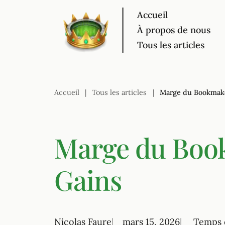
Accueil
Accueil
À propos de nous
À propos de nous
T
Tous les articles
Accueil
|
Tous les articles
|
Marge du Bookmake
Marge du Book
Gains
Nicolas Faure
mars 15, 2026
Temps d