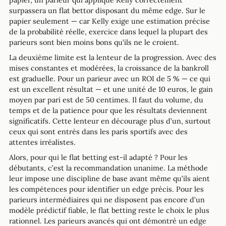
papier, un parieur qui applique Kelly correctement
surpassera un flat bettor disposant du même edge. Sur le
papier seulement — car Kelly exige une estimation précise
de la probabilité réelle, exercice dans lequel la plupart des
parieurs sont bien moins bons qu’ils ne le croient.
La deuxième limite est la lenteur de la progression. Avec des
mises constantes et modérées, la croissance de la bankroll
est graduelle. Pour un parieur avec un ROI de 5 % — ce qui
est un excellent résultat — et une unité de 10 euros, le gain
moyen par pari est de 50 centimes. Il faut du volume, du
temps et de la patience pour que les résultats deviennent
significatifs. Cette lenteur en décourage plus d’un, surtout
ceux qui sont entrés dans les paris sportifs avec des
attentes irréalistes.
Alors, pour qui le flat betting est-il adapté ? Pour les
débutants, c’est la recommandation unanime. La méthode
leur impose une discipline de base avant même qu’ils aient
les compétences pour identifier un edge précis. Pour les
parieurs intermédiaires qui ne disposent pas encore d’un
modèle prédictif fiable, le flat betting reste le choix le plus
rationnel. Les parieurs avancés qui ont démontré un edge