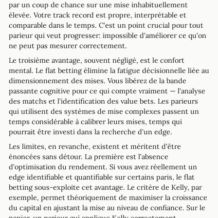
par un coup de chance sur une mise inhabituellement
élevée. Votre track record est propre, interprétable et
comparable dans le temps. C’est un point crucial pour tout
parieur qui veut progresser: impossible d’améliorer ce qu’on
ne peut pas mesurer correctement.
Le troisième avantage, souvent négligé, est le confort
mental. Le flat betting élimine la fatigue décisionnelle liée au
dimensionnement des mises. Vous libérez de la bande
passante cognitive pour ce qui compte vraiment — l’analyse
des matchs et l’identification des value bets. Les parieurs
qui utilisent des systèmes de mise complexes passent un
temps considérable à calibrer leurs mises, temps qui
pourrait être investi dans la recherche d’un edge.
Les limites, en revanche, existent et méritent d’être
énoncées sans détour. La première est l’absence
d’optimisation du rendement. Si vous avez réellement un
edge identifiable et quantifiable sur certains paris, le flat
betting sous-exploite cet avantage. Le critère de Kelly, par
exemple, permet théoriquement de maximiser la croissance
du capital en ajustant la mise au niveau de confiance. Sur le