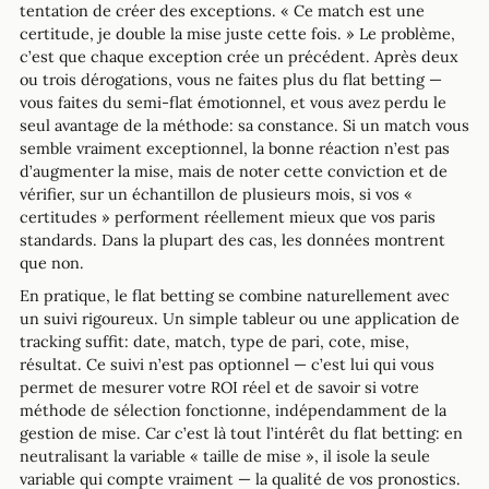
tentation de créer des exceptions. « Ce match est une
certitude, je double la mise juste cette fois. » Le problème,
c’est que chaque exception crée un précédent. Après deux
ou trois dérogations, vous ne faites plus du flat betting —
vous faites du semi-flat émotionnel, et vous avez perdu le
seul avantage de la méthode: sa constance. Si un match vous
semble vraiment exceptionnel, la bonne réaction n’est pas
d’augmenter la mise, mais de noter cette conviction et de
vérifier, sur un échantillon de plusieurs mois, si vos «
certitudes » performent réellement mieux que vos paris
standards. Dans la plupart des cas, les données montrent
que non.
En pratique, le flat betting se combine naturellement avec
un suivi rigoureux. Un simple tableur ou une application de
tracking suffit: date, match, type de pari, cote, mise,
résultat. Ce suivi n’est pas optionnel — c’est lui qui vous
permet de mesurer votre ROI réel et de savoir si votre
méthode de sélection fonctionne, indépendamment de la
gestion de mise. Car c’est là tout l’intérêt du flat betting: en
neutralisant la variable « taille de mise », il isole la seule
variable qui compte vraiment — la qualité de vos pronostics.