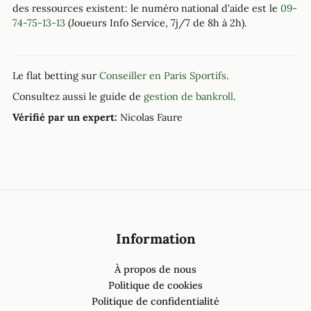
des ressources existent: le numéro national d’aide est le
09-
74-75-13-13
(Joueurs Info Service, 7j/7 de 8h à 2h).
Le flat betting sur
Conseiller en Paris Sportifs
.
Consultez aussi le guide de
gestion de bankroll
.
Vérifié par un expert:
Nicolas Faure
Information
À propos de nous
Politique de cookies
Politique de confidentialité