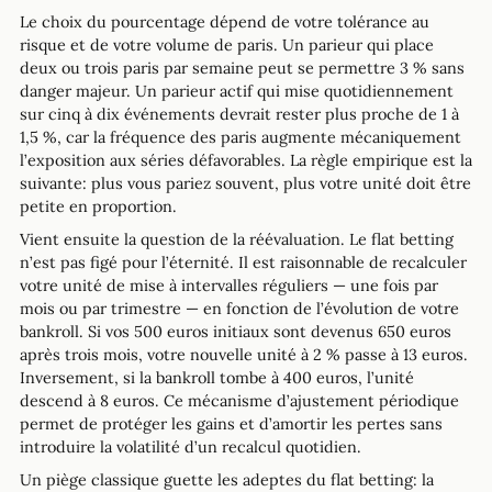
Le choix du pourcentage dépend de votre tolérance au
risque et de votre volume de paris. Un parieur qui place
deux ou trois paris par semaine peut se permettre 3 % sans
danger majeur. Un parieur actif qui mise quotidiennement
sur cinq à dix événements devrait rester plus proche de 1 à
1,5 %, car la fréquence des paris augmente mécaniquement
l’exposition aux séries défavorables. La règle empirique est la
suivante: plus vous pariez souvent, plus votre unité doit être
petite en proportion.
Vient ensuite la question de la réévaluation. Le flat betting
n’est pas figé pour l’éternité. Il est raisonnable de recalculer
votre unité de mise à intervalles réguliers — une fois par
mois ou par trimestre — en fonction de l’évolution de votre
bankroll. Si vos 500 euros initiaux sont devenus 650 euros
après trois mois, votre nouvelle unité à 2 % passe à 13 euros.
Inversement, si la bankroll tombe à 400 euros, l’unité
descend à 8 euros. Ce mécanisme d’ajustement périodique
permet de protéger les gains et d’amortir les pertes sans
introduire la volatilité d’un recalcul quotidien.
Un piège classique guette les adeptes du flat betting: la