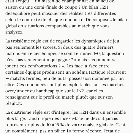
était l’enjeu — un match de championnat en milieu de
saison ou une demi-finale de coupe ? Un bilan H2H
déséquilibré peut masquer des réalités très différentes
selon le contexte de chaque rencontre. Décomposez le bilan
global en situations comparables au match que vous
analysez.
La troisième règle est de regarder les dynamiques de jeu,
pas seulement les scores. Si deux des quatre derniers
matchs entre ces équipes se sont terminés 1-0, la question
n’est pas seulement « qui gagne ? » mais « comment se
jouent ces confrontations ? ». Les face-à-face entre
certaines équipes produisent un schéma tactique récurrent
— matchs fermés, peu de buts, possession dominée par un
côté. Ces tendances sont plus exploitables sur les marchés
over/under ou handicap que sur le 1N2, car elles
renseignent sur le profil du match plutôt que sur son
résultat.
La quatrième règle est d’intégrer les H2H dans un ensemble
plus large. L’historique des face-à-face ne devrait jamais
représenter plus de 10 à 15 % de votre analyse globale. C’est
un complément, pas un pilier. La forme récente, l’état de