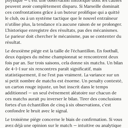
physique — c’est une observation historique dont les causes
peuvent avoir complètement disparu. Si Marseille dominait
ces confrontations grâce à un buteur prolifique qui a quitté
le club, ou à un système tactique que le nouvel entraîneur
n’utilise plus, la tendance n’a aucune raison de se prolonger.
L’historique enregistre des résultats, pas des mécanismes.
Le parieur doit chercher le mécanisme, pas se contenter du
résultat.
Le deuxième piège est la taille de l’échantillon. En football,
deux équipes du même championnat se rencontrent deux
fois par an. Sur trois saisons, cela donne six matchs. Un bilan
de 4-1-1 sur six rencontres paraît significatif, mais
statistiquement, il ne l’est pas vraiment. La variance sur un
si petit nombre de matchs est énorme. Un penalty contesté,
un carton rouge injuste, un but inscrit dans le temps
additionnel — un seul événement aléatoire sur chacun de
ces matchs aurait pu inverser le bilan. Tirer des conclusions
fortes d’un échantillon de cinq à six observations, c’est
confondre le bruit avec le signal.
Le troisième piège concerne le biais de confirmation. Si vous
avez déjà une opinion sur le match — intuitive ou analytique